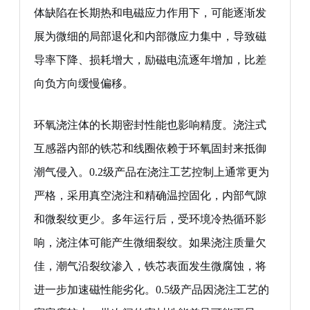
体缺陷在长期热和电磁应力作用下，可能逐渐发
展为微细的局部退化和内部微应力集中，导致磁
导率下降、损耗增大，励磁电流逐年增加，比差
向负方向缓慢偏移。
环氧浇注体的长期密封性能也影响精度。浇注式
互感器内部的铁芯和线圈依赖于环氧固封来抵御
潮气侵入。
0.2级产品在浇注工艺控制上通常更为
严格，采用真空浇注和精确温控固化，内部气隙
和微裂纹更少。多年运行后，受环境冷热循环影
响，浇注体可能产生微细裂纹。如果浇注质量欠
佳，潮气沿裂纹渗入，铁芯表面发生微腐蚀，将
进一步加速磁性能劣化。0.5级产品因浇注工艺的